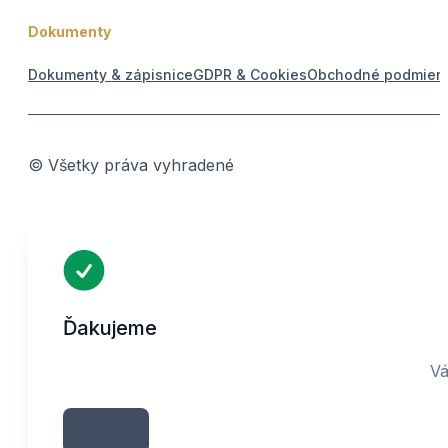
Dokumenty
Dokumenty & zápisnice
GDPR & Cookies
Obchodné podmien
© Všetky práva vyhradené
Ďakujeme
Vá
Zavrieť