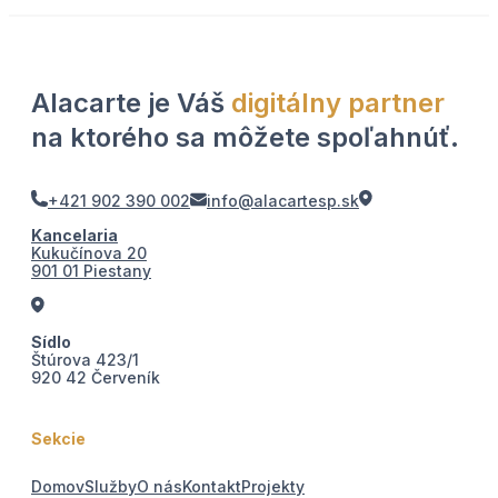
Alacarte je Váš
digitálny partner
na ktorého sa môžete spoľahnúť.
+421 902 390 002
info@alacartesp.sk
Kancelaria
Kukučínova 20
901 01 Piestany
Sídlo
Štúrova 423/1
920 42 Červeník
Sekcie
Domov
Služby
O nás
Kontakt
Projekty