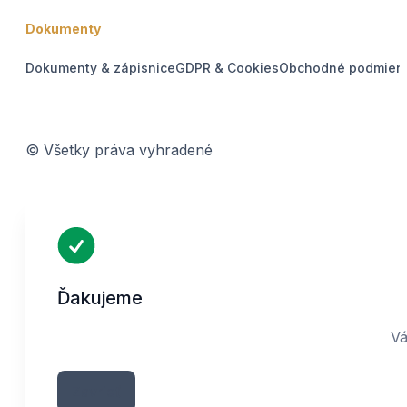
Dokumenty
Dokumenty & zápisnice
GDPR & Cookies
Obchodné podmien
© Všetky práva vyhradené
Ďakujeme
Vá
Zavrieť