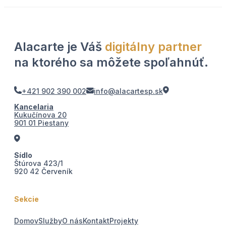
Alacarte je Váš
digitálny partner
na ktorého sa môžete spoľahnúť.
+421 902 390 002
info@alacartesp.sk
Kancelaria
Kukučínova 20
901 01 Piestany
Sídlo
Štúrova 423/1
920 42 Červeník
Sekcie
Domov
Služby
O nás
Kontakt
Projekty