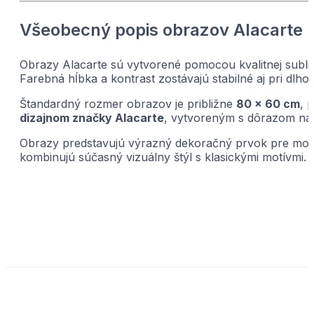
Všeobecný popis obrazov Alacarte
Obrazy Alacarte sú vytvorené pomocou kvalitnej sublim
Farebná hĺbka a kontrast zostávajú stabilné aj pri dl
Štandardný rozmer obrazov je približne
80 × 60 cm
, 
dizajnom značky Alacarte
, vytvoreným s dôrazom na j
Obrazy predstavujú výrazný dekoračný prvok pre modern
kombinujú súčasný vizuálny štýl s klasickými motívmi. 