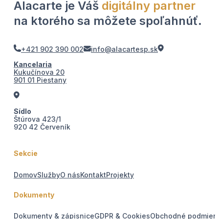
Alacarte je Váš
digitálny partner
na ktorého sa môžete spoľahnúť.
+421 902 390 002
info@alacartesp.sk
Kancelaria
Kukučínova 20
901 01 Piestany
Sídlo
Štúrova 423/1
920 42 Červeník
Sekcie
Domov
Služby
O nás
Kontakt
Projekty
Dokumenty
Dokumenty & zápisnice
GDPR & Cookies
Obchodné podmien