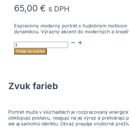
65,00
€
s DPH
Expresívny moderný portrét s hudobným motívom a
dynamikou. Výrazný akcent do moderných a kreatívn
množstvo
Zvuk
Pridať do košíka
farieb
Zvuk farieb
Portrét muža v slúchadlách je rozpracovaný energickým
obklopujú postavu, reagujú na jej výraz a pretvárajú p
ale aj samotnú identitu. Obraz prepája vnútorné prežív