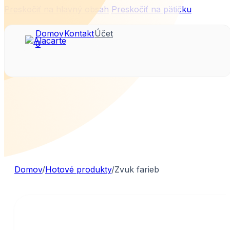
Preskočiť na hlavný obsah
Preskočiť na pätičku
Domov
Kontakt
Účet
0
Domov
/
Hotové produkty
/
Zvuk farieb